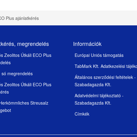
ECO Plus ajánlatkérés
tkérés, megrendelés
Információk
 és Zeolitos Útkáli ECO Plus
Európai Uniós támogatás
delés
TabMark Kft. Adatkezelési tájék
ó só megrendelés
Általános szerződési feltételek -
 és Zeolitos Útkáli ECO Plus
Szabadagazda Kft.
kérés
Adatvédelmi tájékoztató -
 Herkömmliches Streusalz
Szabadagazda Kft.
ngebot
Címkék