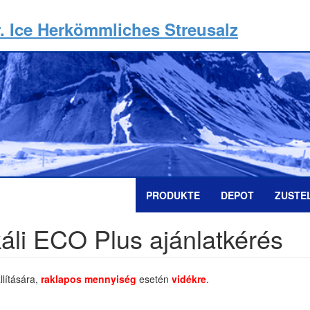
. Ice Herkömmliches Streusalz
PRODUKTE
DEPOT
ZUSTE
tkáli ECO Plus ajánlatkérés
llítására,
raklapos mennyiség
esetén
vidékre
.