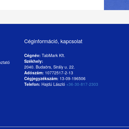
Céginformáció, kapcsolat
Cégnév:
TabMark Kft.
Székhely:
oztató
2040. Budaörs, Sirály u. 22.
Adószám:
10772517-2-13
Cégjegyzékszám:
13-09-196506
Telefon:
Hajdú László
+36-30-817-2303