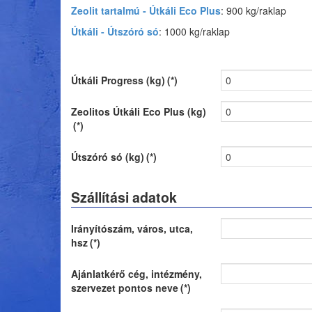
Zeolit tartalmú - Útkáli Eco Plus
: 900 kg/raklap
Útkáli - Útszóró só
: 1000 kg/raklap
Útkáli Progress (kg)
(*)
Zeolitos Útkáli Eco Plus (kg)
(*)
Útszóró só (kg)
(*)
Szállítási adatok
Irányítószám, város, utca,
hsz
(*)
Ajánlatkérő cég, intézmény,
szervezet pontos neve
(*)