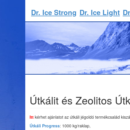
Dr. Ice Strong
Dr. Ice Light
Dr
Útkálit és Zeolitos Ú
Itt
kérhet ajánlatot az útkáli jégoldó termékcsalád kiszá
Útkáli Progress
: 1000 kg/raklap,