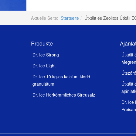
Aktuelle Seite:
Startseite
Útkálit és Zeolitos Útkáli 
Produkte
Ajánla
Dr. Ice Strong
Útkálit
Megren
Dr. Ice Light
Útszór
Dr. Ice 10 kg-os kalcium klorid
granulátum
Útkálit
ajánlat
Dr. Ice Herkömmliches Streusalz
Dr. Ice
Preisa