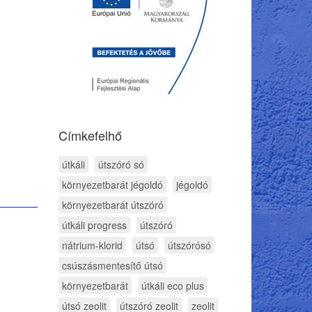
Címkefelhő
útkáli
útszóró só
környezetbarát jégoldó
jégoldó
környezetbarát útszóró
útkáli progress
útszóró
nátrium-klorid
útsó
útszórósó
csúszásmentesítő útsó
környezetbarát
útkáli eco plus
útsó zeolit
útszóró zeolit
zeolit