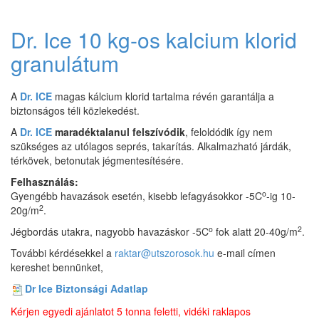
Dr. Ice 10 kg-os kalcium klorid
granulátum
A
Dr. ICE
magas kálcium klorid tartalma révén garantálja a
biztonságos téli közlekedést.
A
Dr. ICE
maradéktalanul felszívódik
, feloldódik így nem
szükséges az utólagos seprés, takarítás. Alkalmazható járdák,
térkövek, betonutak jégmentesítésére.
Felhasználás:
o
Gyengébb havazások esetén, kisebb lefagyásokkor -5C
-ig 10-
2
20g/m
.
o
2
Jégbordás utakra, nagyobb havazáskor -5C
fok alatt 20-40g/m
.
További kérdésekkel a
raktar@utszorosok.hu
e-mail címen
kereshet bennünket,
Dr Ice Biztonsági Adatlap
Kérjen egyedi ajánlatot 5 tonna feletti, vidéki raklapos