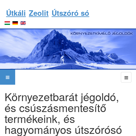
Útkáli
Zeolit
Útszóró só
Környezetbarát jégoldó,
és csúszásmentesítő
termékeink, és
hagyományos útszórósó