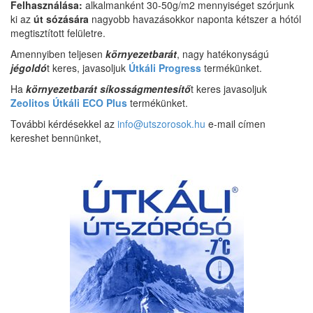
Felhasználása:
alkalmanként 30-50g/m2 mennyiséget szórjunk
ki az
út sózására
nagyobb havazásokkor naponta kétszer a hótól
megtisztított felületre.
Amennyiben teljesen
környezetbarát
, nagy hatékonyságú
jégoldó
t keres, javasoljuk
Útkáli Progress
termékünket.
Ha
környezetbarát síkosságmentesítő
t keres javasoljuk
Zeolitos Útkáli ECO Plus
termékünket.
További kérdésekkel az
info@utszorosok.hu
e-mail címen
kereshet bennünket,