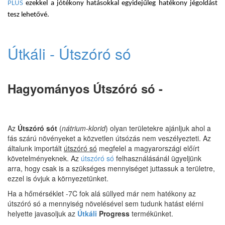
PLUS
ezekkel a jótékony hatásokkal egyidejűleg hatékony jégoldást
tesz lehetővé.
Útkáli - Útszóró só
Hagyományos Útszóró só -
Az
Útszóró sót
(
nátrium-klorid
) olyan területekre ajánljuk ahol a
fás szárú növényeket a közvetlen útsózás nem veszélyezteti. Az
általunk importált
útszóró só
megfelel a magyarországi előírt
követelményeknek. Az
útszóró só
felhasz­nálásánál ügyeljünk
arra, hogy csak is a szükséges mennyiséget juttassuk a területre,
ezzel is óvjuk a környezetünket.
Ha a hőmérséklet -7C fok alá süllyed már nem hatékony az
útszóró só a mennyiség növelésével sem tudunk hatást elérni
helyette javasoljuk az
Útkáli
Progress
termékünket.