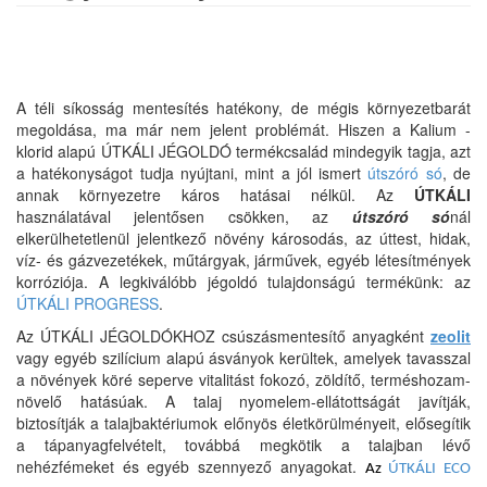
A téli síkosság mentesítés hatékony, de mégis környezetbarát
megoldása, ma már nem jelent problémát. Hiszen a Kalium -
klorid alapú ÚTKÁLI JÉGOLDÓ termékcsalád mindegyik tagja, azt
a hatékonyságot tudja nyújtani, mint a jól ismert
útszóró só
, de
annak környezetre káros hatásai nélkül. Az
ÚTKÁLI
használatával jelentősen csökken, az
útszóró só
nál
elkerülhetetlenül jelentkező növény károsodás, az úttest, hidak,
víz- és gázvezetékek, műtárgyak, járművek, egyéb létesítmények
korróziója. A legkiválóbb jégoldó tulajdonságú termékünk: az
ÚTKÁLI PROGRESS
.
Az ÚTKÁLI JÉGOLDÓKHOZ csúszásmentesítő anyagként
zeolit
vagy egyéb szilícium alapú ásványok kerültek, amelyek tavasszal
a növények köré seperve vitalitást fokozó, zöldítő, terméshozam-
növelő hatásúak. A talaj nyomelem-ellátottságát javítják,
biztosítják a talajbaktériumok előnyös életkörülményeit, elősegítik
a tápanyagfelvételt, továbbá megkötik a talajban lévő
nehézfémeket és egyéb szennyező anyagokat.
Az
ÚTKÁLI ECO