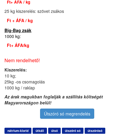
Ft+ ÁFA / kg
25 kg kiszerelés: szövet zsákos
Ft + ÁFA / kg
Big-Bag zsák
1000 kg:
Ft
+ ÁFA/kg
Nem rendelhető!
Kiszerelés:
10 kg;
25kg -os csomagolás
1000 kg / raklap
Az árak magukban foglalják a szállítás költségét
Magyarországon belül!
Útszóró só megrendelés
nátrium-klorid
útkáli
útsó
útszóró só
útszórósó