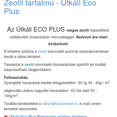
Zeolit tartalmú - Útkáli Eco
Plus
Az Útkáli ECO PLUS
magas zeolit
összetételű,
csökkentett olvasztószer mennyiséggel.
Kedvező ára miatt
közkedvelt.
A felületre juttatva a
zeolit
szemcsék azonnal csúszásmentessé
teszik a síkos felületet.
Tavasszal a
zeolit
szemcsék összesöprése ajánlott és tovább
hasznosítható talajjavítóként.
Felhasználás:
2
Gyengébb havazások kisebb lefagyásokkor -5C-ig 30 - 60g / m
.
Jégbordás utakra nagyobb havazáskor -5C fok alatt 50 -
2
100g/m
.
További kérdésekkel a
raktar@utszorosok.hu
e-mail címen
kereshet bennünket,
Útkáli Eco Plus Biztonsági adatlap letöltése