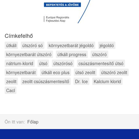
Címkefelhő
útkáli
útszóró só
környezetbarát jégoldó
jégoldó
környezetbarát útszóró
útkáli progress
útszóró
nátrium-klorid
útsó
útszórósó
csúszásmentesítő útsó
környezetbarát
útkáli eco plus
útsó zeolit
útszóró zeolit
zeolit
zeolit csúszásmentesítő
Dr. Ice
Kalcium klorid
Cacl
Ön itt van:
Főlap