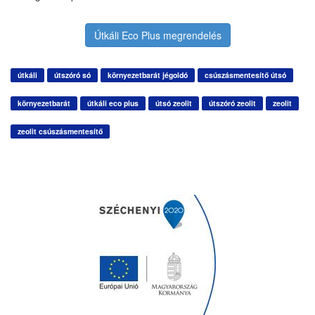
Útkáli Eco Plus megrendelés
útkáli
útszóró só
környezetbarát jégoldó
csúszásmentesítő útsó
környezetbarát
útkáli eco plus
útsó zeolit
útszóró zeolit
zeolit
zeolit csúszásmentesítő