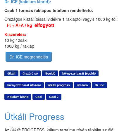
Dr. ICE (kalcium klorid):
Csak 1 tonnás raklapos tételben rendelhető.
Országos kiszállítással vidékre 1 raklaptól vagyis 1000 kg-tól:
elfogyott
Ft + ÁFA / kg
Kiszerelés:
10 kg / zsák
1000 kg / raklap
Dr. ICE megrendelés
útkáli
útszóró só
jégoldó
környezetbarát jégoldó
környezetbarát útszóró
útkáli progress
útszóró
Dr. Ice
Kalcium klorid
Cacl
Cacl 2
Útkáli Progress
Az
Útkáli
PROGRESS kálium tartalma révén táplálja az élő