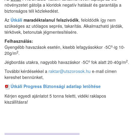
növényzetet gátolja a kloridok negatív hatását és garantálja a
biztonságos téli közlekedést.
Az
Útkáli
maradéktalanul felszívódik
, feloldódik így nem
szükséges az utólagos seprés, takarítás. Alkalmazható járdák,
térkövek, betonutak jégmentesítésére.
Felhasználás:
o
Gyengébb havazások esetén, kisebb lefagyásokkor -5C
-ig 10-
2
20g/m
.
o
2
Jégbordás utakra, nagyobb havazáskor -5C
fok alatt 20-40g/m
.
További kérdésekkel a
raktar@utszorosok.hu
e-mail címen
kereshet bennünket,
Útkáli Progress Biztonsági adatlap letöltése
Kérjen egyedi ajánlatot 5 tonna feletti, vidéki raklapos
kiszállításra!