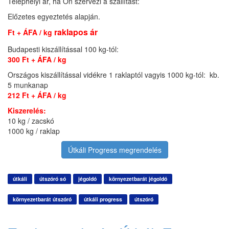
Telephelyi ár, ha Ön szervezi a szállítást:
Előzetes egyeztetés alapján.
raklapos ár
Ft + ÁFA / kg
Budapesti kiszállítással 100 kg-tól:
300 Ft + ÁFA / kg
Országos kiszállítással vidékre 1 raklaptól vagyis 1000 kg-tól: kb.
5 munkanap
212 Ft + ÁFA / kg
Kiszerelés:
10 kg / zacskó
1000 kg / raklap
Útkáli Progress megrendelés
útkáli
útszóró só
jégoldó
környezetbarát jégoldó
környezetbarát útszóró
útkáli progress
útszóró