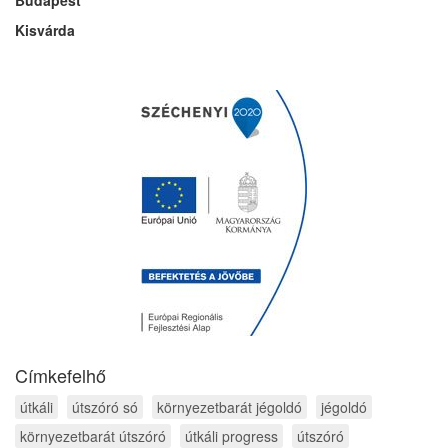
Kisvárda
Címkefelhő
útkáli
útszóró só
környezetbarát jégoldó
jégoldó
környezetbarát útszóró
útkáli progress
útszóró