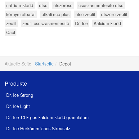
nátrium-klorid
útsó
útszórósó
csúszásmentesítő útsó
környezetbarát
útkáli eco plus
útsó zeolit
útszóró zeolit
zeolit
zeolit csúszásmentesítő
Dr. Ice
Kalcium klorid
Cacl
Aktuelle Seite:
Startseite
Depot
Produkte
Dr. Ice Strong
Dr. Ice Light
Dr. Ice 10 kg-os kalcium klorid granulátum
Dr. Ice Herkömmliches Streusalz