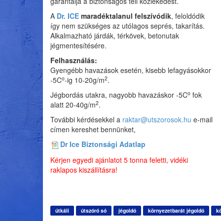
garantálja a biztonságos téli közlekedést.
A
Dr. ICE
maradéktalanul felszívódik
, feloldódik
így nem szükséges az utólagos seprés, takarítás.
Alkalmazható járdák, térkövek, betonutak
jégmentesítésére.
Felhasználás:
Gyengébb havazások esetén, kisebb lefagyásokkor
o
2
-5C
-ig 10-20g/m
.
o
Jégbordás utakra, nagyobb havazáskor -5C
fok
2
alatt 20-40g/m
.
További kérdésekkel a
raktar@utszorosok.hu
e-mail
címen kereshet bennünket,
Dr Ice Biztonsági Adatlap
Kérjen egyedi ajánlatot 5 tonna feletti, vidéki
raklapos kiszállításra!
útkáli
útszóró só
jégoldó
környezetbarát jégoldó
k