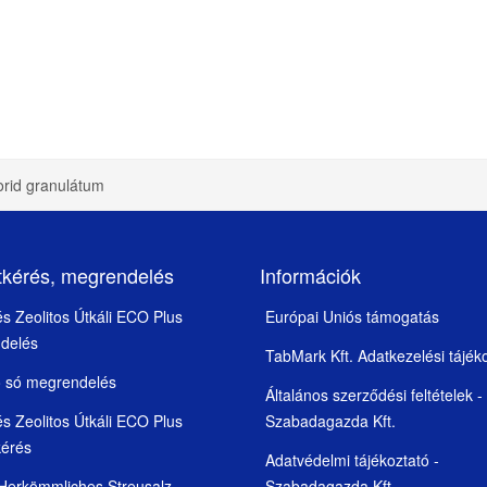
lorid granulátum
tkérés, megrendelés
Információk
 és Zeolitos Útkáli ECO Plus
Európai Uniós támogatás
delés
TabMark Kft. Adatkezelési tájék
ó só megrendelés
Általános szerződési feltételek -
 és Zeolitos Útkáli ECO Plus
Szabadagazda Kft.
kérés
Adatvédelmi tájékoztató -
 Herkömmliches Streusalz
Szabadagazda Kft.