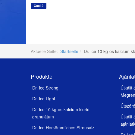
Cacl 2
Aktuelle Seite:
Startseite
Dr. Ice 10 kg-os kalcium k
Produkte
Ajánla
Dr. Ice Strong
Útkálit
Megren
Dr. Ice Light
Útszór
Dr. Ice 10 kg-os kalcium klorid
granulátum
Útkálit
ajánlat
Dr. Ice Herkömmliches Streusalz
Dr. Ice