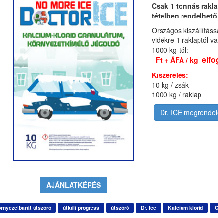
Csak 1 tonnás rakl
tételben rendelhető
Országos kiszállításs
vidékre 1 raklaptól va
1000 kg-tól:
elfo
Ft + ÁFA / kg
Kiszerelés:
10 kg / zsák
1000 kg / raklap
Dr. ICE megrendel
AJÁNLATKÉRÉS
örnyezetbarát útszóró
útkáli progress
útszóró
Dr. Ice
Kalcium klorid
C