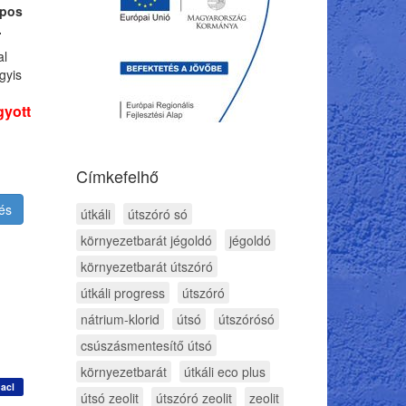
apos
.
al
gyis
gyott
Címkefelhő
és
útkáli
útszóró só
környezetbarát jégoldó
jégoldó
környezetbarát útszóró
útkáli progress
útszóró
nátrium-klorid
útsó
útszórósó
csúszásmentesítő útsó
környezetbarát
útkáli eco plus
acl
útsó zeolit
útszóró zeolit
zeolit