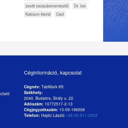
zeolit csúszásmentesítő
Dr. Ice
Kalcium klorid
Cacl
Céginformáció, kapcsolat
Cégnév:
TabMark Kft.
Székhely:
oztató
2040. Budaörs, Sirály u. 22.
Adószám:
10772517-2-13
Cégjegyzékszám:
13-09-196506
Telefon:
Hajdú László
+36-30-817-2303