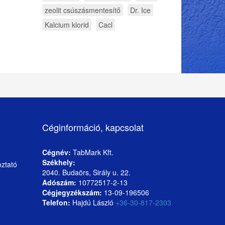
zeolit csúszásmentesítő
Dr. Ice
Kalcium klorid
Cacl
Céginformáció, kapcsolat
Cégnév:
TabMark Kft.
Székhely:
oztató
2040. Budaörs, Sirály u. 22.
Adószám:
10772517-2-13
Cégjegyzékszám:
13-09-196506
Telefon:
Hajdú László
+36-30-817-2303