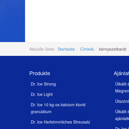
Aktuelle Seite:
Startseite
Címkék
környezetbarát
Produkte
Ajánla
Dr. Ice Strong
Útkálit
Megren
Dr. Ice Light
Útszór
Dr. Ice 10 kg-os kalcium klorid
granulátum
Útkálit
ajánlat
Dr. Ice Herkömmliches Streusalz
Dr. Ice