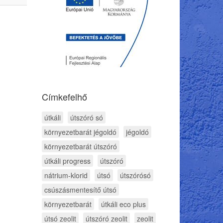
Címkefelhő
útkáli
útszóró só
környezetbarát jégoldó
jégoldó
környezetbarát útszóró
útkáli progress
útszóró
nátrium-klorid
útsó
útszórósó
csúszásmentesítő útsó
környezetbarát
útkáli eco plus
útsó zeolit
útszóró zeolit
zeolit