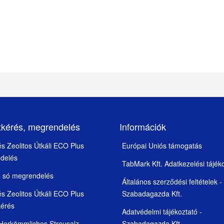
tkérés, megrendelés
Információk
 és Zeolitos Útkáli ECO Plus
Európai Uniós támogatás
delés
TabMark Kft. Adatkezelési tájék
ó só megrendelés
Általános szerződési feltételek -
 és Zeolitos Útkáli ECO Plus
Szabadagazda Kft.
kérés
Adatvédelmi tájékoztató -
 Herkömmliches Streusalz
Szabadagazda Kft.