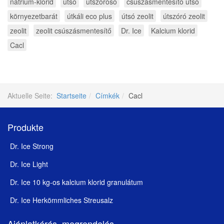
nátrium-klorid
útsó
útszórósó
csúszásmentesítő útsó
környezetbarát
útkáli eco plus
útsó zeolit
útszóró zeolit
zeolit
zeolit csúszásmentesítő
Dr. Ice
Kalcium klorid
Cacl
Aktuelle Seite:
Startseite
Címkék
Cacl
Produkte
Dr. Ice Strong
Dr. Ice Light
Dr. Ice 10 kg-os kalcium klorid granulátum
Dr. Ice Herkömmliches Streusalz
Ajánlatkérés, megrendelés