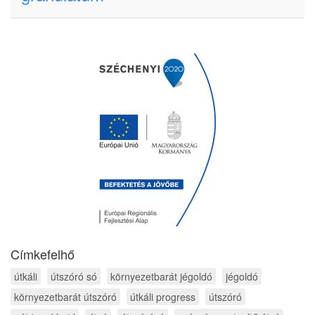
Címkefelhő
útkáli
útszóró só
környezetbarát jégoldó
jégoldó
környezetbarát útszóró
útkáli progress
útszóró