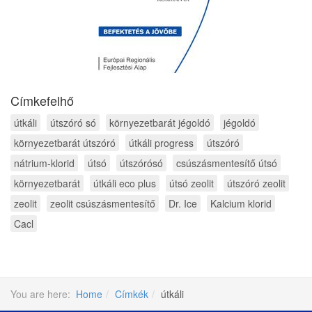
Címkefelhő
útkáli
útszóró só
környezetbarát jégoldó
jégoldó
környezetbarát útszóró
útkáli progress
útszóró
nátrium-klorid
útsó
útszórósó
csúszásmentesítő útsó
környezetbarát
útkáli eco plus
útsó zeolit
útszóró zeolit
zeolit
zeolit csúszásmentesítő
Dr. Ice
Kalcium klorid
Cacl
You are here:
Home
Címkék
útkáli