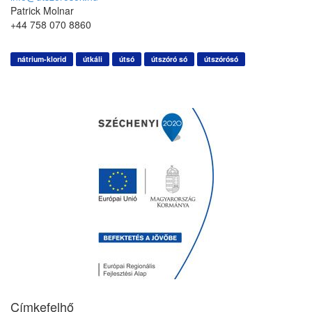
Patrick Molnar
+44 758 070 8860
nátrium-klorid
útkáli
útsó
útszóró só
útszórósó
Címkefelhő