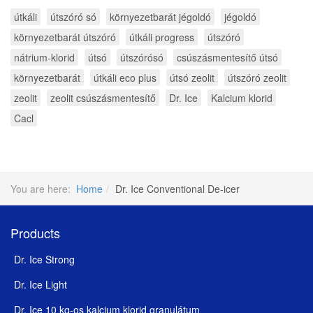
útkáli
útszóró só
környezetbarát jégoldó
jégoldó
környezetbarát útszóró
útkáli progress
útszóró
nátrium-klorid
útsó
útszórósó
csúszásmentesítő útsó
környezetbarát
útkáli eco plus
útsó zeolit
útszóró zeolit
zeolit
zeolit csúszásmentesítő
Dr. Ice
Kalcium klorid
Cacl
You are here:
Home
Dr. Ice Conventional De-icer
Products
Dr. Ice Strong
Dr. Ice Light
Dr. Ice 10 kg-os kalcium klorid granulátum