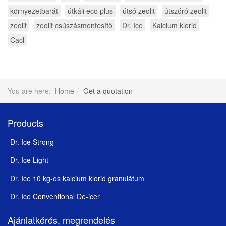
környezetbarát
útkáli eco plus
útsó zeolit
útszóró zeolit
zeolit
zeolit csúszásmentesítő
Dr. Ice
Kalcium klorid
Cacl
You are here:
Home
Get a quotation
Products
Dr. Ice Strong
Dr. Ice Light
Dr. Ice 10 kg-os kalcium klorid granulátum
Dr. Ice Conventional De-icer
Ajánlatkérés, megrendelés