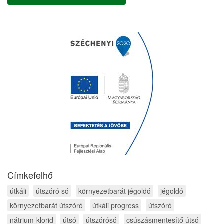
Címkefelhő
útkáli
útszóró só
környezetbarát jégoldó
jégoldó
környezetbarát útszóró
útkáli progress
útszóró
nátrium-klorid
útsó
útszórósó
csúszásmentesítő útsó