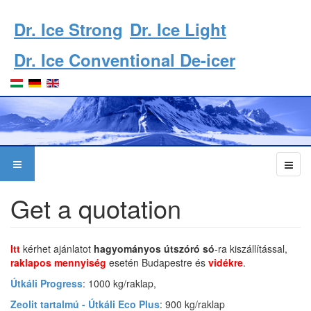
Dr. Ice Strong
Dr. Ice Light
Dr. Ice Conventional De-icer
Get a quotation
Itt
kérhet ajánlatot
hagyományos útszóró só
-ra kiszállítással,
raklapos mennyiség
esetén Budapestre és
vidékre
.
Útkáli Progress
: 1000 kg/raklap,
Zeolit tartalmú - Útkáli Eco Plus
: 900 kg/raklap