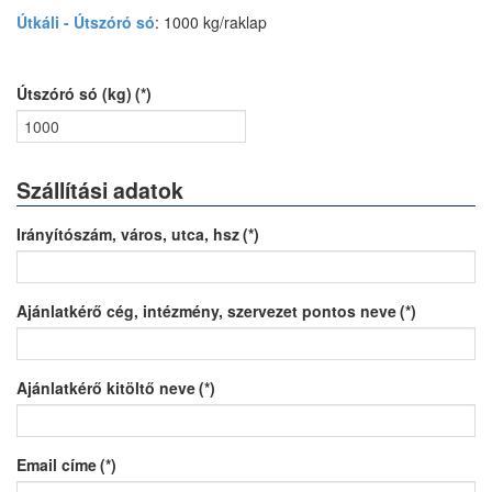
Útkáli - Útszóró só
: 1000 kg/raklap
Útszóró só (kg)
(*)
Szállítási adatok
Irányítószám, város, utca, hsz
(*)
Ajánlatkérő cég, intézmény, szervezet pontos neve
(*)
Ajánlatkérő kitöltő neve
(*)
Email címe
(*)