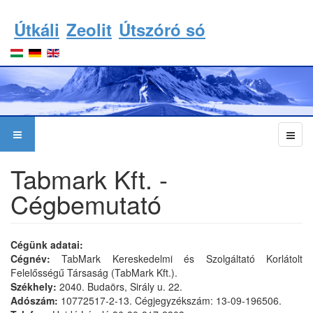
Útkáli
Zeolit
Útszóró só
Tabmark Kft. -
Cégbemutató
Cégünk adatai:
Cégnév:
TabMark Kereskedelmi és Szolgáltató Korlátolt
Felelősségű Társaság (TabMark Kft.).
Székhely:
2040. Budaörs, Sirály u. 22.
Adószám:
10772517-2-13. Cégjegyzékszám: 13-09-196506.