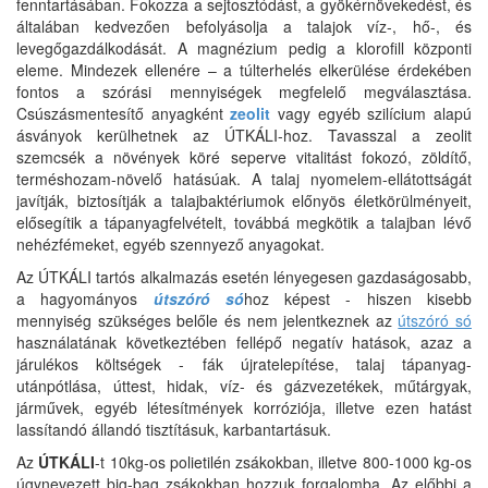
fenntartásában. Fokozza a sejtosztódást, a gyökérnövekedést, és
általában kedvezően befolyásolja a talajok víz-, hő-, és
levegőgazdálkodását. A magnézium pedig a klorofill központi
eleme. Mindezek ellenére – a túlterhelés elkerülése érdekében
fontos a szórási mennyiségek megfelelő megválasztása.
Csúszásmentesítő anyagként
zeolit
vagy egyéb szilícium alapú
ásványok kerülhetnek az ÚTKÁLI-hoz. Tavasszal a zeolit
szemcsék a növények köré seperve vitalitást fokozó, zöldítő,
terméshozam-növelő hatásúak. A talaj nyomelem-ellátottságát
javítják, biztosítják a talajbaktériumok előnyös életkörülményeit,
elősegítik a tápanyagfelvételt, továbbá megkötik a talajban lévő
nehézfémeket, egyéb szennyező anyagokat.
Az ÚTKÁLI tartós alkalmazás esetén lényegesen gazdaságosabb,
a hagyományos
útszóró só
hoz képest - hiszen kisebb
mennyiség szükséges belőle és nem jelentkeznek az
útszóró só
használatának következtében fellépő negatív hatások, azaz a
járulékos költségek - fák újratelepítése, talaj tápanyag-
utánpótlása, úttest, hidak, víz- és gázvezetékek, műtárgyak,
járművek, egyéb létesítmények korróziója, illetve ezen hatást
lassítandó állandó tisztításuk, karbantartásuk.
Az
ÚTKÁLI
-t 10kg-os polietilén zsákokban, illetve 800-1000 kg-os
úgynevezett big-bag zsákokban hozzuk forgalomba. Az előbbi a