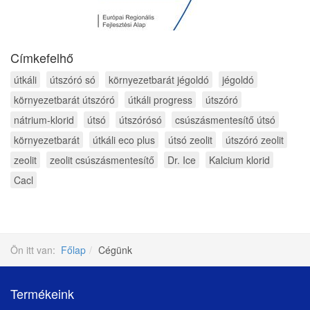
Címkefelhő
útkáli
útszóró só
környezetbarát jégoldó
jégoldó
környezetbarát útszóró
útkáli progress
útszóró
nátrium-klorid
útsó
útszórósó
csúszásmentesítő útsó
környezetbarát
útkáli eco plus
útsó zeolit
útszóró zeolit
zeolit
zeolit csúszásmentesítő
Dr. Ice
Kalcium klorid
Cacl
Ön itt van:
Főlap
Cégünk
Termékeink