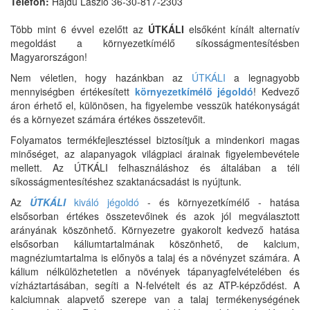
Telefon:
Hajdú László 36-30-817-2303
Több mint 6 évvel ezelőtt az
ÚTKÁLI
elsőként kínált alternatív
megoldást a környezetkímélő síkosságmentesítésben
Magyarországon!
Nem véletlen, hogy hazánkban az
ÚTKÁLI
a legnagyobb
mennyiségben értékesített
környezetkímélő jégoldó
! Kedvező
áron érhető el, különösen, ha figyelembe vesszük hatékonyságát
és a környezet számára értékes összetevőit.
Folyamatos termékfejlesztéssel biztosítjuk a mindenkori magas
minőséget, az alapanyagok világpiaci árainak figyelembevétele
mellett. Az ÚTKÁLI felhasználáshoz és általában a téli
síkosságmentesítéshez szaktanácsadást is nyújtunk.
Az
ÚTKÁLI
kiváló jégoldó
- és környezetkímélő - hatása
elsősorban értékes összetevőinek és azok jól megválasztott
arányának köszönhető. Környezetre gyakorolt kedvező hatása
elsősorban káliumtartalmának köszönhető, de kalcium,
magnéziumtartalma is előnyös a talaj és a növényzet számára. A
kálium nélkülözhetetlen a növények tápanyagfelvételében és
vízháztartásában, segíti a N-felvételt és az ATP-képződést. A
kalciumnak alapvető szerepe van a talaj termékenységének