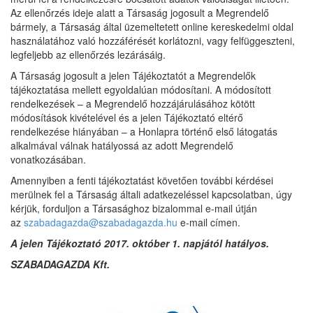
Az ellenőrzés ideje alatt a Társaság jogosult a Megrendelő
bármely, a Társaság által üzemeltetett online kereskedelmi oldal
használatához való hozzáférését korlátozni, vagy felfüggeszteni,
legfeljebb az ellenőrzés lezárásáig.
A Társaság jogosult a jelen Tájékoztatót a Megrendelők
tájékoztatása mellett egyoldalúan módosítani. A módosított
rendelkezések – a Megrendelő hozzájárulásához kötött
módosítások kivételével és a jelen Tájékoztató eltérő
rendelkezése hiányában – a Honlapra történő első látogatás
alkalmával válnak hatályossá az adott Megrendelő
vonatkozásában.
Amennyiben a fenti tájékoztatást követően további kérdései
merülnek fel a Társaság általi adatkezeléssel kapcsolatban, úgy
kérjük, forduljon a Társasághoz bizalommal e-mail útján
az
szabadagazda@szabadagazda.hu
e-mail címen.
A jelen Tájékoztató 2017. október 1. napjától hatályos.
SZABADAGAZDA Kft.