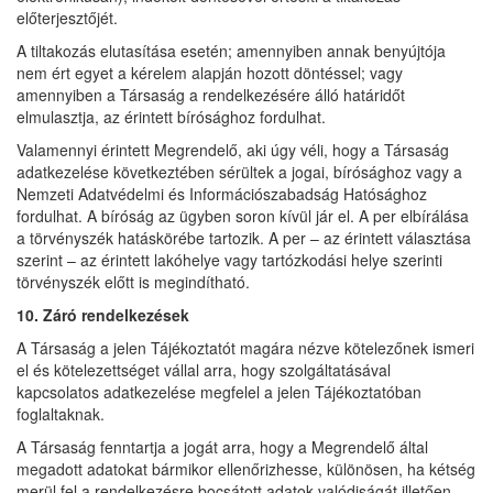
előterjesztőjét.
A tiltakozás elutasítása esetén; amennyiben annak benyújtója
nem ért egyet a kérelem alapján hozott döntéssel; vagy
amennyiben a Társaság a rendelkezésére álló határidőt
elmulasztja, az érintett bírósághoz fordulhat.
Valamennyi érintett Megrendelő, aki úgy véli, hogy a Társaság
adatkezelése következtében sérültek a jogai, bírósághoz vagy a
Nemzeti Adatvédelmi és Információszabadság Hatósághoz
fordulhat. A bíróság az ügyben soron kívül jár el. A per elbírálása
a törvényszék hatáskörébe tartozik. A per – az érintett választása
szerint – az érintett lakóhelye vagy tartózkodási helye szerinti
törvényszék előtt is megindítható.
10. Záró rendelkezések
A Társaság a jelen Tájékoztatót magára nézve kötelezőnek ismeri
el és kötelezettséget vállal arra, hogy szolgáltatásával
kapcsolatos adatkezelése megfelel a jelen Tájékoztatóban
foglaltaknak.
A Társaság fenntartja a jogát arra, hogy a Megrendelő által
megadott adatokat bármikor ellenőrizhesse, különösen, ha kétség
merül fel a rendelkezésre bocsátott adatok valódiságát illetően.