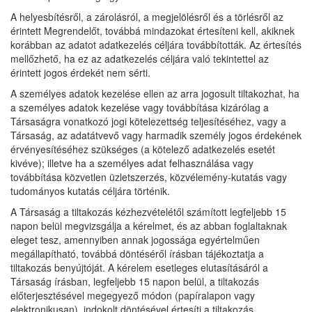
A helyesbítésről, a zárolásról, a megjelölésről és a törlésről az
érintett Megrendelőt, továbbá mindazokat értesíteni kell, akiknek
korábban az adatot adatkezelés céljára továbbították. Az értesítés
mellőzhető, ha ez az adatkezelés céljára való tekintettel az
érintett jogos érdekét nem sérti.
A személyes adatok kezelése ellen az arra jogosult tiltakozhat, ha
a személyes adatok kezelése vagy továbbítása kizárólag a
Társaságra vonatkozó jogi kötelezettség teljesítéséhez, vagy a
Társaság, az adatátvevő vagy harmadik személy jogos érdekének
érvényesítéséhez szükséges (a kötelező adatkezelés esetét
kivéve); illetve ha a személyes adat felhasználása vagy
továbbítása közvetlen üzletszerzés, közvélemény-kutatás vagy
tudományos kutatás céljára történik.
A Társaság a tiltakozás kézhezvételétől számított legfeljebb 15
napon belül megvizsgálja a kérelmet, és az abban foglaltaknak
eleget tesz, amennyiben annak jogossága egyértelműen
megállapítható, továbbá döntéséről írásban tájékoztatja a
tiltakozás benyújtóját. A kérelem esetleges elutasításáról a
Társaság írásban, legfeljebb 15 napon belül, a tiltakozás
előterjesztésével megegyező módon (papíralapon vagy
elektronikusan), indokolt döntésével értesíti a tiltakozás