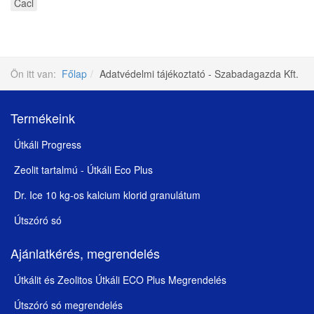
Cacl
Ön itt van:
Főlap
Adatvédelmi tájékoztató - Szabadagazda Kft.
Termékeink
Útkáli Progress
Zeolit tartalmú - Útkáli Eco Plus
Dr. Ice 10 kg-os kalcium klorid granulátum
Útszóró só
Ajánlatkérés, megrendelés
Útkálit és Zeolitos Útkáli ECO Plus Megrendelés
Útszóró só megrendelés