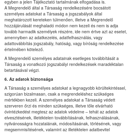
egyben a jelen Tájékoztató tartalmának elfogadása is.
A Megrendelő által a Társaság rendelkezésére bocsátott
személyes adatokat a Társaság a jogszabályok által
meghatározott kereteken túlmenően, illetve a Megrendelő
hozzájárulását meghaladó módon nem kezeli és nem is adja
tovább harmadik személyek részére, ide nem értve azt az esetet,
amennyiben az adatkezelés, adatfelhasználás, vagy
adattovábbítás jogszabály, hatóság, vagy bíróság rendelkezése
értelmében kötelező.
A Megrendelő személyes adatainak esetleges továbbítását a
Társaság a vonatkozó jogszabályi rendelkezések maradéktalan
betartásával végzi.
6. Az adatok biztonsága
A Társaság a személyes adatokat a legnagyobb körültekintéssel,
szigorúan bizalmasan, csak a megrendeléshez szükséges
mértékben kezeli. A személyes adatokat a Társaság védett
szerveren őrzi és minden szükséges, illetve tőle elvárható
óvintézkedést megtesz az adatok védelme – tehát az adatok
elvesztésének, illetéktelen továbbításának, felhasználásának,
nyilvánosságra hozatalának, módosításának, törlésének, vagy
megsemmisítésének, valamint az illetéktelen adatbevitel