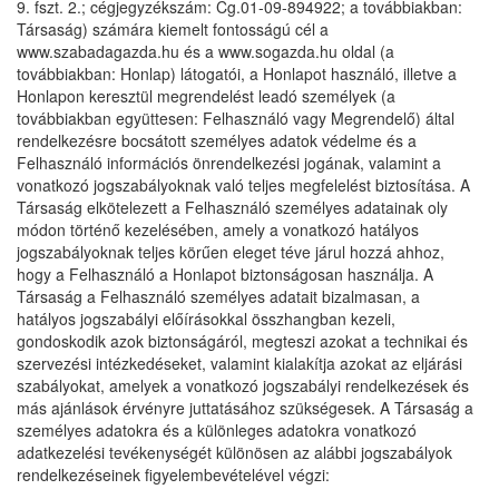
9. fszt. 2.; cégjegyzékszám: Cg.01-09-894922; a továbbiakban:
Társaság) számára kiemelt fontosságú cél a
www.szabadagazda.hu és a www.sogazda.hu oldal (a
továbbiakban: Honlap) látogatói, a Honlapot használó, illetve a
Honlapon keresztül megrendelést leadó személyek (a
továbbiakban együttesen: Felhasználó vagy Megrendelő) által
rendelkezésre bocsátott személyes adatok védelme és a
Felhasználó információs önrendelkezési jogának, valamint a
vonatkozó jogszabályoknak való teljes megfelelést biztosítása. A
Társaság elkötelezett a Felhasználó személyes adatainak oly
módon történő kezelésében, amely a vonatkozó hatályos
jogszabályoknak teljes körűen eleget téve járul hozzá ahhoz,
hogy a Felhasználó a Honlapot biztonságosan használja. A
Társaság a Felhasználó személyes adatait bizalmasan, a
hatályos jogszabályi előírásokkal összhangban kezeli,
gondoskodik azok biztonságáról, megteszi azokat a technikai és
szervezési intézkedéseket, valamint kialakítja azokat az eljárási
szabályokat, amelyek a vonatkozó jogszabályi rendelkezések és
más ajánlások érvényre juttatásához szükségesek. A Társaság a
személyes adatokra és a különleges adatokra vonatkozó
adatkezelési tevékenységét különösen az alábbi jogszabályok
rendelkezéseinek figyelembevételével végzi: