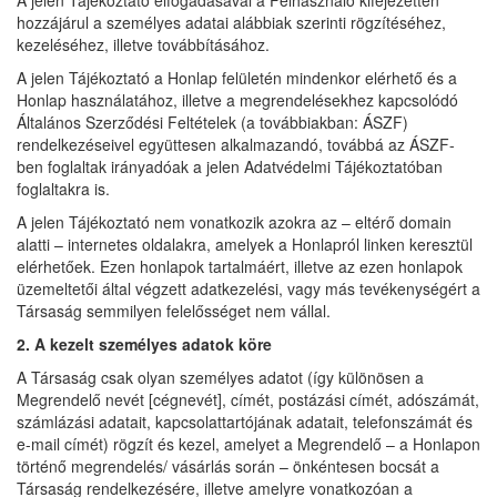
hozzájárul a személyes adatai alábbiak szerinti rögzítéséhez,
kezeléséhez, illetve továbbításához.
A jelen Tájékoztató a Honlap felületén mindenkor elérhető és a
Honlap használatához, illetve a megrendelésekhez kapcsolódó
Általános Szerződési Feltételek (a továbbiakban: ÁSZF)
rendelkezéseivel együttesen alkalmazandó, továbbá az ÁSZF-
ben foglaltak irányadóak a jelen Adatvédelmi Tájékoztatóban
foglaltakra is.
A jelen Tájékoztató nem vonatkozik azokra az – eltérő domain
alatti – internetes oldalakra, amelyek a Honlapról linken keresztül
elérhetőek. Ezen honlapok tartalmáért, illetve az ezen honlapok
üzemeltetői által végzett adatkezelési, vagy más tevékenységért a
Társaság semmilyen felelősséget nem vállal.
2. A kezelt személyes adatok köre
A Társaság csak olyan személyes adatot (így különösen a
Megrendelő nevét [cégnevét], címét, postázási címét, adószámát,
számlázási adatait, kapcsolattartójának adatait, telefonszámát és
e-mail címét) rögzít és kezel, amelyet a Megrendelő – a Honlapon
történő megrendelés/ vásárlás során – önkéntesen bocsát a
Társaság rendelkezésére, illetve amelyre vonatkozóan a