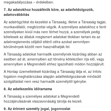
megakadályozása – érdekében.
7. Az adatokhoz hozzáférők köre, az adatfeldolgozók,
adattovábbítás
Az adatrögzítést és kezelést a Társaság, illetve a Társaság tagjai,
munkavállalói, megbízottai végzik. A személyes adatokhoz e fenti
személyeken kívül más nem férhet hozzá, a személyek pedig
kötelesek az általuk megismert adatokat titokban tartani és az
adatmegismerés céljától eltérő célra azokat semmilyen
körülmények között nem használhatják fel.
A Társaság adatokat harmadik személynek kizárólag abban az
esetben ad át, amennyiben azt törvény kötelezően írja elő, vagy
amennyiben a Megrendelő ehhez igazolható módon hozzájárult.
A Honlap üzemeltetését kizárólag a Társaság látja el, az Infotv.
fogalom-meghatározása alapján adatfeldolgozásnak minősülő
szolgáltatást nem vesz harmadik személytől igénybe.
8. Az adatkezelés időtartama
A Társaság a személyes adatokat a Megrendelő
hozzájárulásának visszavonásáig tárolja és kezeli.
9. Az érintett személy jogai, jogorvoslat