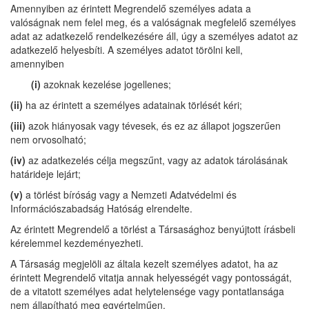
Amennyiben az érintett Megrendelő személyes adata a
valóságnak nem felel meg, és a valóságnak megfelelő személyes
adat az adatkezelő rendelkezésére áll, úgy a személyes adatot az
adatkezelő helyesbíti. A személyes adatot törölni kell,
amennyiben
(i)
azoknak kezelése jogellenes;
(ii)
ha az érintett a személyes adatainak törlését kéri;
(iii)
azok hiányosak vagy tévesek, és ez az állapot jogszerűen
nem orvosolható;
(iv)
az adatkezelés célja megszűnt, vagy az adatok tárolásának
határideje lejárt;
(v)
a törlést bíróság vagy a Nemzeti Adatvédelmi és
Információszabadság Hatóság elrendelte.
Az érintett Megrendelő a törlést a Társasághoz benyújtott írásbeli
kérelemmel kezdeményezheti.
A Társaság megjelöli az általa kezelt személyes adatot, ha az
érintett Megrendelő vitatja annak helyességét vagy pontosságát,
de a vitatott személyes adat helytelensége vagy pontatlansága
nem állapítható meg egyértelműen.