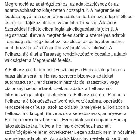
Megrendelő az adatrögzítéshez, az adatkezeléshez és az
adattovábbításhoz kifejezetten hozzájárult. A megrendelés
leadása egyúttal a személyes adatokat tartalmazó űrlap kitöltését
és a jelen Tájékoztatóban, valamint a Társaság Általános
Szerződési Feltételeiben foglaltak elfogadását is jelenti. A
regisztráció, illetve a megrendelés során a személyes adatok
Társaság általi rögzítéséhez, kezeléséhez és továbbításához
adott hozzájárulás írásbeli hozzájárulásnak minősül. A
Felhasználó által a Társaság rendelkezésére bocsátott adatok
valóságáért a Megrendelő felelős.
A Felhasználó tudomásul veszi, hogy a Honlap látogatása és
használata során a Honlap szervere bizonyos adatokat
automatikusan, rendszeradminisztrációs, statisztikai, vagy
biztonsági célból eltárol. Ezek az adatok a Felhasználó
internetszolgáltatója, esetenként a Felhasználó ún. IP-címe, a
Felhasználó böngészőszoftverének verziószáma, operációs
rendszerének típusa, azok az oldalak, amelyeket a Honlapon a
Felhasználó látogat, illetve azok a keresőszavak, amelyeket a
Honlap eléréséhez használt. Ezen adatokból csupán a Honlap
látogatottságára, illetve a Honlap eléréséhez használt
számítógépekre lehet következtetni, ezen adatok nem minősülnek
személyes adatoknak. Az adatok kizárólag névtelenül kerülnek