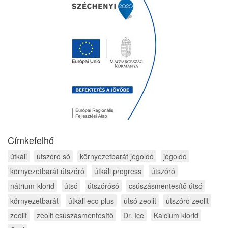
Címkefelhő
útkáli
útszóró só
környezetbarát jégoldó
jégoldó
környezetbarát útszóró
útkáli progress
útszóró
nátrium-klorid
útsó
útszórósó
csúszásmentesítő útsó
környezetbarát
útkáli eco plus
útsó zeolit
útszóró zeolit
zeolit
zeolit csúszásmentesítő
Dr. Ice
Kalcium klorid