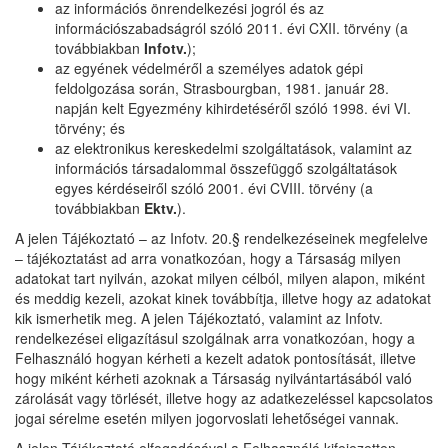
az információs önrendelkezési jogról és az
információszabadságról szóló 2011. évi CXII. törvény (a
továbbiakban
Infotv.
);
az egyének védelméről a személyes adatok gépi
feldolgozása során, Strasbourgban, 1981. január 28.
napján kelt Egyezmény kihirdetéséről szóló 1998. évi VI.
törvény; és
az elektronikus kereskedelmi szolgáltatások, valamint az
információs társadalommal összefüggő szolgáltatások
egyes kérdéseiről szóló 2001. évi CVIII. törvény (a
továbbiakban
Ektv.
).
A jelen Tájékoztató – az Infotv. 20.§ rendelkezéseinek megfelelve
– tájékoztatást ad arra vonatkozóan, hogy a Társaság milyen
adatokat tart nyilván, azokat milyen célból, milyen alapon, miként
és meddig kezeli, azokat kinek továbbítja, illetve hogy az adatokat
kik ismerhetik meg. A jelen Tájékoztató, valamint az Infotv.
rendelkezései eligazításul szolgálnak arra vonatkozóan, hogy a
Felhasználó hogyan kérheti a kezelt adatok pontosítását, illetve
hogy miként kérheti azoknak a Társaság nyilvántartásából való
zárolását vagy törlését, illetve hogy az adatkezeléssel kapcsolatos
jogai sérelme esetén milyen jogorvoslati lehetőségei vannak.
A jelen Tájékoztató elfogadásával a Felhasználó kifejezetten