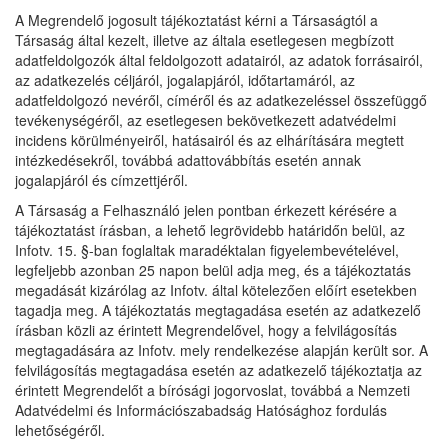
A Megrendelő jogosult tájékoztatást kérni a Társaságtól a
Társaság által kezelt, illetve az általa esetlegesen megbízott
adatfeldolgozók által feldolgozott adatairól, az adatok forrásairól,
az adatkezelés céljáról, jogalapjáról, időtartamáról, az
adatfeldolgozó nevéről, címéről és az adatkezeléssel összefüggő
tevékenységéről, az esetlegesen bekövetkezett adatvédelmi
incidens körülményeiről, hatásairól és az elhárítására megtett
intézkedésekről, továbbá adattovábbítás esetén annak
jogalapjáról és címzettjéről.
A Társaság a Felhasználó jelen pontban érkezett kérésére a
tájékoztatást írásban, a lehető legrövidebb határidőn belül, az
Infotv. 15. §-ban foglaltak maradéktalan figyelembevételével,
legfeljebb azonban 25 napon belül adja meg, és a tájékoztatás
megadását kizárólag az Infotv. által kötelezően előírt esetekben
tagadja meg. A tájékoztatás megtagadása esetén az adatkezelő
írásban közli az érintett Megrendelővel, hogy a felvilágosítás
megtagadására az Infotv. mely rendelkezése alapján került sor. A
felvilágosítás megtagadása esetén az adatkezelő tájékoztatja az
érintett Megrendelőt a bírósági jogorvoslat, továbbá a Nemzeti
Adatvédelmi és Információszabadság Hatósághoz fordulás
lehetőségéről.