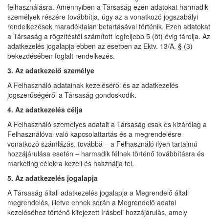
felhasználásra. Amennyiben a Társaság ezen adatokat harmadik
személyek részére továbbítja, úgy az a vonatkozó jogszabályi
rendelkezések maradéktalan betartásával történik. Ezen adatokat
a Társaság a rögzítéstől számított legfeljebb 5 (öt) évig tárolja. Az
adatkezelés jogalapja ebben az esetben az Ektv. 13/A. § (3)
bekezdésében foglalt rendelkezés.
3. Az adatkezelő személye
A Felhasználó adatainak kezeléséről és az adatkezelés
jogszerűségéről a Társaság gondoskodik.
4. Az adatkezelés célja
A Felhasználó személyes adatait a Társaság csak és kizárólag a
Felhasználóval való kapcsolattartás és a megrendelésre
vonatkozó számlázás, továbbá – a Felhasználó ilyen tartalmú
hozzájárulása esetén – harmadik félnek történő továbbításra és
marketing célokra kezeli és használja fel.
5. Az adatkezelés jogalapja
A Társaság általi adatkezelés jogalapja a Megrendelő általi
megrendelés, illetve ennek során a Megrendelő adatai
kezeléséhez történő kifejezett írásbeli hozzájárulás, amely