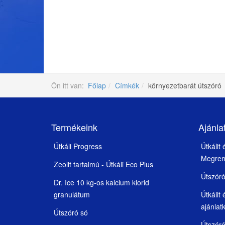
Ön itt van:
Főlap
Címkék
környezetbarát útszóró
Termékeink
Ajánla
Útkáli Progress
Útkálit
Megren
Zeolit tartalmú - Útkáli Eco Plus
Útszór
Dr. Ice 10 kg-os kalcium klorid
granulátum
Útkálit
ajánlat
Útszóró só
Útszóró