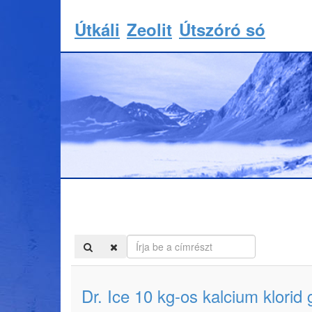
Útkáli
Zeolit
Útszóró só
Írja
be
a
címrészt
Dr. Ice 10 kg-os kalcium klorid