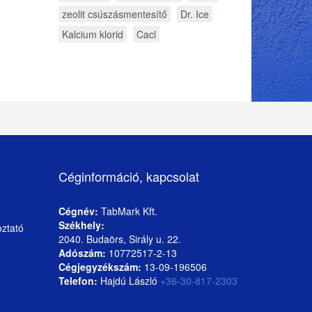
zeolit csúszásmentesítő
Dr. Ice
Kalcium klorid
Cacl
Céginformáció, kapcsolat
Cégnév:
TabMark Kft.
Székhely:
oztató
2040. Budaörs, Sirály u. 22.
Adószám:
10772517-2-13
Cégjegyzékszám:
13-09-196506
Telefon:
Hajdú László
+36-30-817-2303