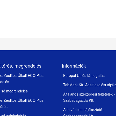
tkérés, megrendelés
Információk
 és Zeolitos Útkáli ECO Plus
Európai Uniós támogatás
delés
TabMark Kft. Adatkezelési tájék
ó só megrendelés
Általános szerződési feltételek -
 és Zeolitos Útkáli ECO Plus
Szabadagazda Kft.
kérés
Adatvédelmi tájékoztató -
 só ajánlatkérés
Szabadagazda Kft.