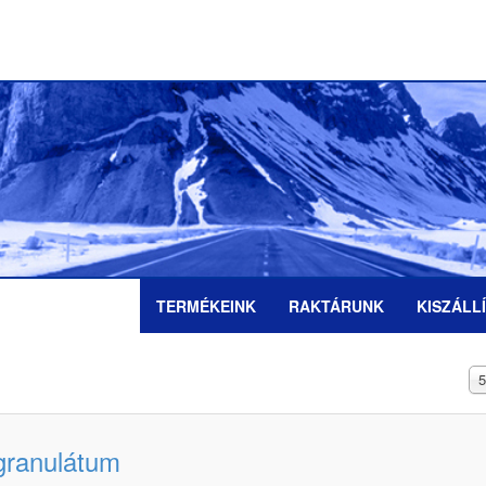
TERMÉKEINK
RAKTÁRUNK
KISZÁLL
Té
5
#
 granulátum