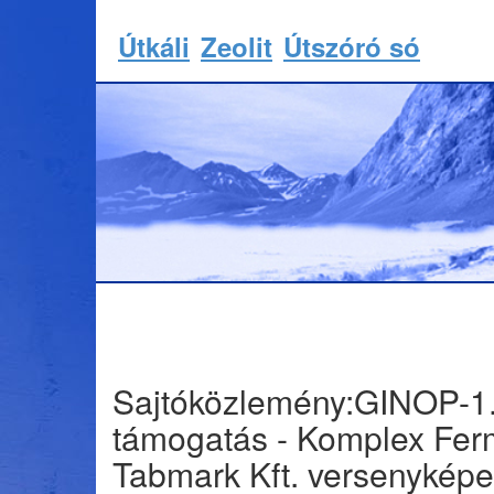
Útkáli
Zeolit
Útszóró só
Sajtóközlemény:GINOP-1
támogatás - Komplex Fer
Tabmark Kft. versenykép