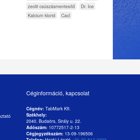
zeolit csúszásmentesítő
Dr. Ice
Kalcium klorid
Cacl
Céginformáció, kapcsolat
Cégnév:
TabMark Kft.
Székhely:
oztató
2040. Budaörs, Sirály u. 22.
Adószám:
10772517-2-13
Cégjegyzékszám:
13-09-196506
Telefon:
Hajdú László
+36-30-817-2303