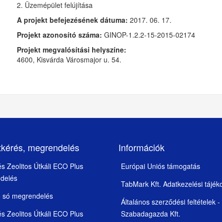
2. Üzemépület felújítása
A projekt befejezésének dátuma:
2017. 06. 17.
Projekt azonosító száma:
GINOP-1.2.2-15-2015-02174
Projekt megvalósítási helyszíne:
4600, Kisvárda Városmajor u. 54.
tkérés, megrendelés
Információk
 és Zeolitos Útkáli ECO Plus
Európai Uniós támogatás
delés
TabMark Kft. Adatkezelési tájék
ó só megrendelés
Általános szerződési feltételek -
 és Zeolitos Útkáli ECO Plus
Szabadagazda Kft.