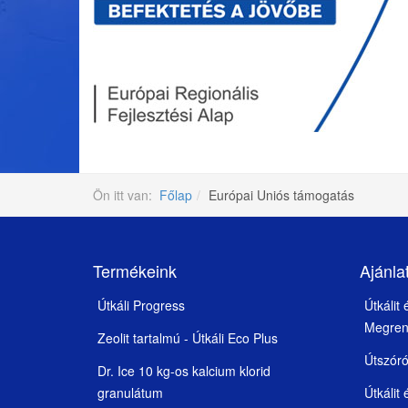
Ön itt van:
Főlap
Európai Uniós támogatás
Termékeink
Ajánla
Útkáli Progress
Útkálit
Megren
Zeolit tartalmú - Útkáli Eco Plus
Útszór
Dr. Ice 10 kg-os kalcium klorid
granulátum
Útkálit