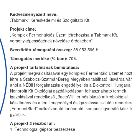
Kedvezményezett neve:
„Tabmark” Kereskedelmi és Szolgáltató Kft.
Projekt címe:
„Komplex Fermentációs Üzem létrehozása a Tabmark Kft.
versenyképességének növelése érdekében”
Szerződött támogatási összeg:
38 053 596 Ft.
Támogatás mértéke (%-ban):
70%
A projekt tartalmának bemutatása:
A projekt megvalósításával egy komplex Fermentáló Üzemet hoz
létre a Szabolcs-Szatmár-Bereg Megyében található Kisvárda Vá
ahol a NÉBIH forgalmazási engedéllyel és a Biokontroll Hungaria
Nonprofit Kft Ökológiai gazdálkodásban felhasználható termék
igazolásával rendelkező „BactoVit” termésfokozó mikrobiológiai
készítmény és a fenti engedéllyel és igazolással szintén rendelke
„FermentStart” cellulózbontó tarlóbontó, komposztgyorsító készí
gyártjuk.
A projekt 2 részből áll:
1. Technológiai gépsor beszerzése