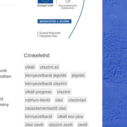
Címkefelhő
útkáli
útszóró só
tunk
környezetbarát jégoldó
jégoldó
rosban,
környezetbarát útszóró
útkáli progress
útszóró
ző
nátrium-klorid
útsó
útszórósó
tmény
csúszásmentesítő útsó
környezetbarát
útkáli eco plus
útsó zeolit
útszóró zeolit
zeolit